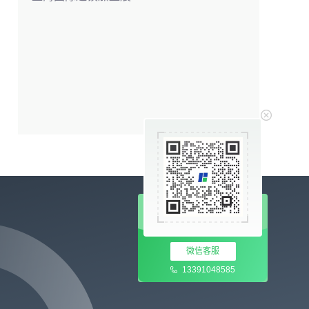
微信客服
13391048585