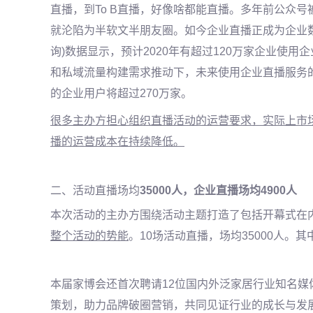
直播，到To B直播，好像啥都能直播。多年前公众
就沦陷为半软文半朋友圈。如今
企业直播正成为企业
询)数据显示，预计2020年有超过120万家企业使
和私域流量构建需求推动下，未来使用企业直播服务的
的企业用户将超过270万家。
很多主办方担心组织直播活动的运营要求，实际上市
播的运营成本在持续降低。
二、活动直播场均
35000人，企业直播场均4900人
本次活动的主办方
围绕活动主题打造了
包括开幕式在
整个活动的势能
。
10场活动直播，场均35000人。
本届家博会还首次聘请12位国内外泛家居行业知名
策划，助力品牌破圈营销，共同见证行业的成长与发