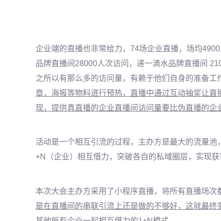
企业端的直播也非常给力，74场企业直播，场均490
品牌直播间
28000人次访问，递一滴水品牌直播间 
之所以有那么多的访问量，有赖于他们自身的准备工
章，海报等物料进行预热，直播中通过互动抽奖让直
现，提供真直播的企业直播间访问量要比伪直播的企
活动是一个相互引流的过程，主办方是最大的流量池
+N（企业）相互借力，突破各自的私域圈层，实现
本次大会主办方采用了小程序直播，将所有直播场次
是在直播间的串联引流上还是做的不够好，这就最终
其他所有企业一起相互借力的1+N模式。