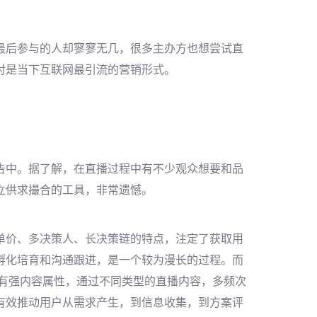
最后参与的人却寥寥无几，很多主办方也想尝试直
对是当下互联网最引流的营销形式。
告中。据了解，在直播过程中有不少观众想要和品
立供求撮合的工具，非常遗憾。
单价、多决策人、长决策链的特点，注定了获取用
孵化培育和沟通跟进，是一个较为漫长的过程。而
有强内容属性，通过不同类型的直播内容，多频次
有效推动用户从需求产生，到信息收集，到方案评