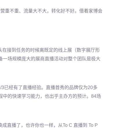
运营重不重、流量大不大，转化好不好。借着家博会
队在接到任务的时候离既定的线上展（数字展厅形
筹备一场规模庞大的展商直播活动对整个团队是极大
2/3已经有了直播经验。直播首秀的品牌仅为20多
程中的快速学习能力，也出乎主办方的预计。84场
换成直播了，也许你也一样，从
To C 直播到 To P