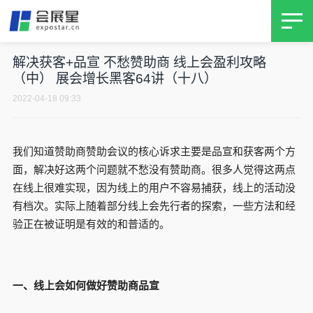
首页
解决获客+品宣 不愁赞助商 线上会盈利攻略
（中） 展会增长黑客64讲（十八）
产品
2022-04-18 09:33
客户案例
我们知道赞助商赞助会议的核心诉求主要是品宣和获客两个方
展会增长黑客64讲
面，解决好这两个问题就不愁没有赞助商。很多人觉得这两点
在线上很难实现，因为线上的用户不容易捕获，线上的活动没
训练营
有档次。实际上随着部分线上会先行者的探索，一些方法和经
验正在被证明是有效的和普适的。
关于我们
一、
线上会如何做好赞助商品宣